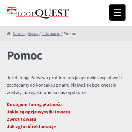
Przejdź
Przejdź
do
do
nawigacji
treści
Strona główna
/
Informacje
/ Pomoc
Pomoc
Jeżeli mają Państwo problem lub jakąkolwiek wątpliwość
zachęcamy do kontaktu z nami. Najważniejsze kwestie
zostały już wyjaśnione na naszej stronie:
Dostępne formy płatności
Jakie są opcje wysyłki towaru
Zwrot towaru
Jak zgłosić reklamacje