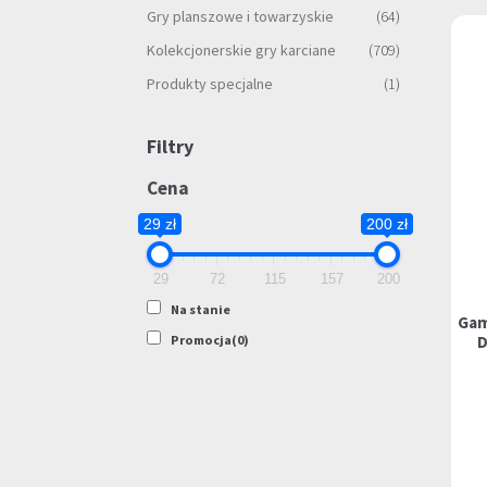
Gry planszowe i towarzyskie
(64)
Kolekcjonerskie gry karciane
(709)
Produkty specjalne
(1)
Filtry
Cena
29 zł
200 zł
29
72
115
157
200
Na stanie
Gam
D
Promocja
(0)