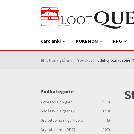
Przejdź
Przejdź
do
do
nawigacji
treści
Karcianki
POKÉMON
RPG
Strona główna
/
Produkt
/ Produkty oznaczone “
S
Podkategorie
Akcesoria do gier
(437)
Gadżety dla graczy
(143)
Gry bitewne i figurkowe
(6)
Gry fabularne (RPG)
(907)