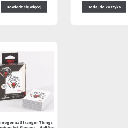
Dowiedz się więcej
Dodaj do koszyka
megenic: Stranger Things
mium Art Sleeves – Hellfire