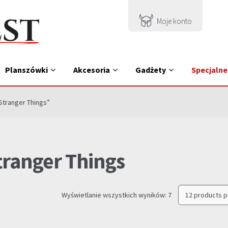
Moje konto
Planszówki
Akcesoria
Gadżety
Specjalne
Stranger Things”
tranger Things
Posortowane
Wyświetlanie wszystkich wyników: 7
według
najnowszych