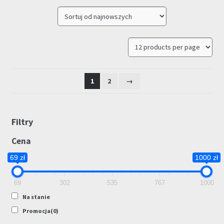
1
2
→
Filtry
Cena
69 zł
1000 zł
69
302
535
767
1000
Na stanie
Promocja
(0)