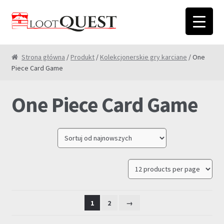
Przejdź
Przejdź
do
do
nawigacji
treści
Strona główna
/
Produkt
/
Kolekcjonerskie gry karciane
/ One
Piece Card Game
One Piece Card Game
1
2
→