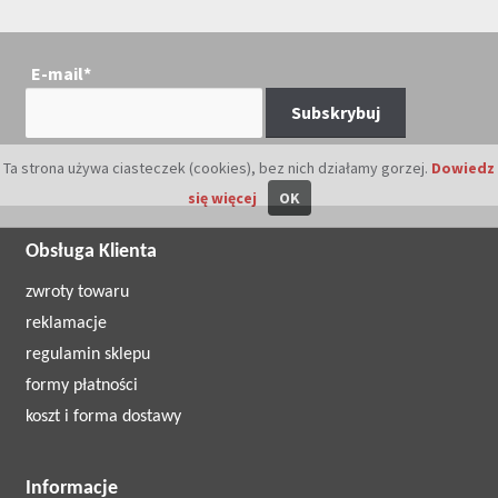
E-mail*
Ta strona używa ciasteczek (cookies), bez nich działamy gorzej.
Dowiedz
się więcej
OK
Obsługa Klienta
zwroty towaru
reklamacje
regulamin sklepu
formy płatności
koszt i forma dostawy
Informacje