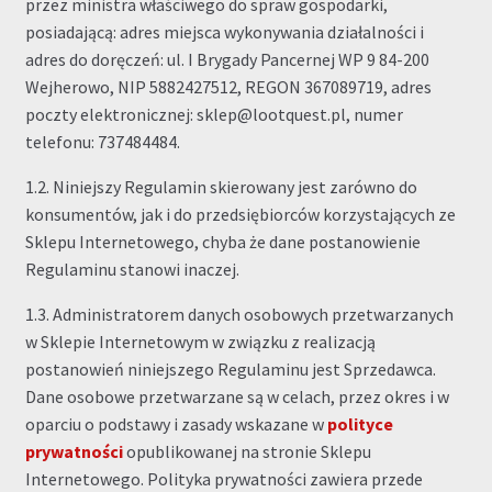
przez ministra właściwego do spraw gospodarki,
posiadającą: adres miejsca wykonywania działalności i
adres do doręczeń: ul. I Brygady Pancernej WP 9 84-200
Wejherowo, NIP 5882427512, REGON 367089719, adres
poczty elektronicznej: sklep@lootquest.pl, numer
telefonu: 737484484.
1.2. Niniejszy Regulamin skierowany jest zarówno do
konsumentów, jak i do przedsiębiorców korzystających ze
Sklepu Internetowego, chyba że dane postanowienie
Regulaminu stanowi inaczej.
1.3. Administratorem danych osobowych przetwarzanych
w Sklepie Internetowym w związku z realizacją
postanowień niniejszego Regulaminu jest Sprzedawca.
Dane osobowe przetwarzane są w celach, przez okres i w
oparciu o podstawy i zasady wskazane w
polityce
p
r
ywatności
opublikowanej na stronie Sklepu
Internetowego. Polityka prywatności zawiera przede