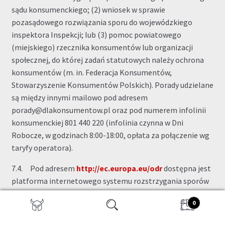
sądu konsumenckiego; (2) wniosek w sprawie
pozasądowego rozwiązania sporu do wojewódzkiego
inspektora Inspekcji; lub (3) pomoc powiatowego
(miejskiego) rzecznika konsumentów lub organizacji
społecznej, do której zadań statutowych należy ochrona
konsumentów (m. in. Federacja Konsumentów,
Stowarzyszenie Konsumentów Polskich). Porady udzielane
są między innymi mailowo pod adresem
porady@dlakonsumentow.pl oraz pod numerem infolinii
konsumenckiej 801 440 220 (infolinia czynna w Dni
Robocze, w godzinach 8:00-18:00, opłata za połączenie wg
taryfy operatora).
7.4. Pod adresem
http://ec.europa.eu/odr
dostępna jest
platforma internetowego systemu rozstrzygania sporów
pomiędzy konsumentami i przedsiębiorcami na szczeblu
0
unijnym (platforma ODR). Platforma ODR stanowi
Wyszukiwarka
interaktywną i wielojęzyczną stronę internetową z
produktów