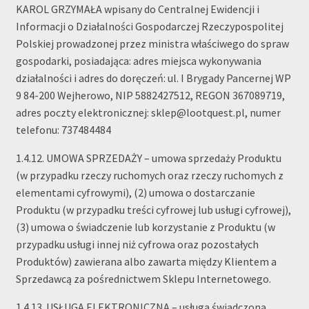
KAROL GRZYMAŁA wpisany do Centralnej Ewidencji i
Informacji o Działalności Gospodarczej Rzeczypospolitej
Polskiej prowadzonej przez ministra właściwego do spraw
gospodarki, posiadająca: adres miejsca wykonywania
działalności i adres do doręczeń: ul. I Brygady Pancernej WP
9 84-200 Wejherowo, NIP 5882427512, REGON 367089719,
adres poczty elektronicznej: sklep@lootquest.pl, numer
telefonu: 737484484
1.4.12. UMOWA SPRZEDAŻY – umowa sprzedaży Produktu
(w przypadku rzeczy ruchomych oraz rzeczy ruchomych z
elementami cyfrowymi), (2) umowa o dostarczanie
Produktu (w przypadku treści cyfrowej lub usługi cyfrowej),
(3) umowa o świadczenie lub korzystanie z Produktu (w
przypadku usługi innej niż cyfrowa oraz pozostałych
Produktów) zawierana albo zawarta między Klientem a
Sprzedawcą za pośrednictwem Sklepu Internetowego.
1.4.13. USŁUGA ELEKTRONICZNA – usługa świadczona