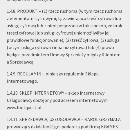
1.4.8. PRODUKT – (1) rzecz ruchoma (w tym rzecz ruchoma
z elementami cyfrowymi, tj. zawierająca treść cyfrową lub
usługę cyfrową lub z nimi połączona w taki sposób, że brak
treści cyfrowej lub usługi cyfrowej uniemożliwiłby jej
prawidłowe funkcjonowanie), (2) treść cyfrowa, (3) usługa
(w tym usługa cyfrowa i inna niż cyfrowa) lub (4) prawo
będące przedmiotem Umowy Sprzedaży między Klientem
a Sprzedawcą.
1.4.9. REGULAMIN – niniejszy regulamin Sklepu
Internetowego.
1.4.10. SKLEP INTERNETOWY – sklep internetowy
Usługodawcy dostępny pod adresem internetowym:
www.lootquest.pl.
1.4.11. SPRZEDAWCA; USŁUGODAWCA – KAROL GRZYMAŁA
prowadzący działalność gospodarczą pod firmą KGAMES