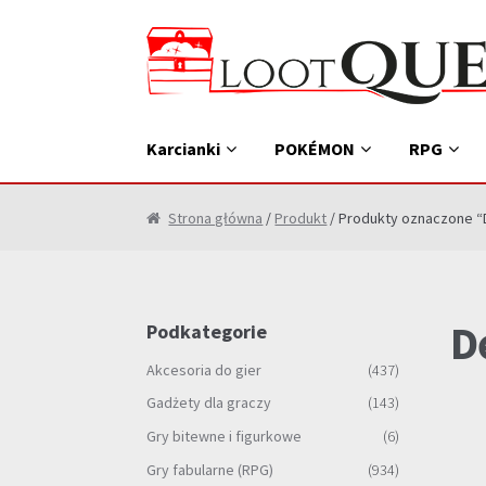
Przejdź
Przejdź
do
do
nawigacji
treści
Karcianki
POKÉMON
RPG
Strona główna
/
Produkt
/ Produkty oznaczone “D
D
Podkategorie
Akcesoria do gier
(437)
Gadżety dla graczy
(143)
Gry bitewne i figurkowe
(6)
Gry fabularne (RPG)
(934)