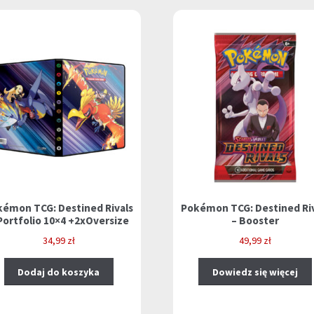
kémon TCG: Destined Rivals
Pokémon TCG: Destined Riv
Portfolio 10×4 +2xOversize
– Booster
34,99
zł
49,99
zł
Dodaj do koszyka
Dowiedz się więcej