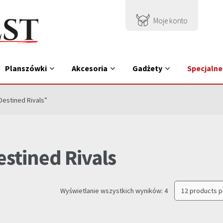
Moje konto
Planszówki
Akcesoria
Gadżety
Specjalne
estined Rivals”
estined Rivals
Posortowane
Wyświetlanie wszystkich wyników: 4
według
najnowszych