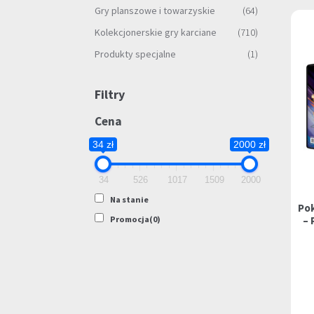
Gry planszowe i towarzyskie
(64)
Kolekcjonerskie gry karciane
(710)
Produkty specjalne
(1)
Filtry
Cena
34 zł
2000 zł
34
526
1017
1509
2000
Na stanie
Po
– 
Promocja
(0)