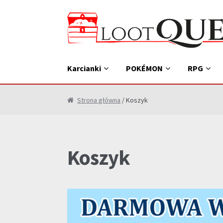
Przejdź
Przejdź
do
do
nawigacji
treści
Karcianki
POKÉMON
RPG
Strona główna
/ Koszyk
Koszyk