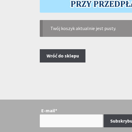
Twój koszyk aktualnie jest pusty.
Wróć do sklepu
E-mail*