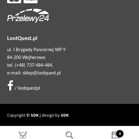
LootQuest.pl
ul. I Brygady Pancernej WP 9
84-200 Wejherowo
tel. (+48) 737-484-484,
e-mail: sklep@lootquest.pl
/ lootquestpl
Copyright ©
SDK
| design by
SDK
0