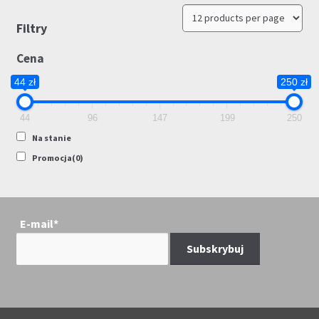
Filtry
Cena
44 zł
250 zł
44
96
147
199
250
Na stanie
Promocja
(0)
E-mail*