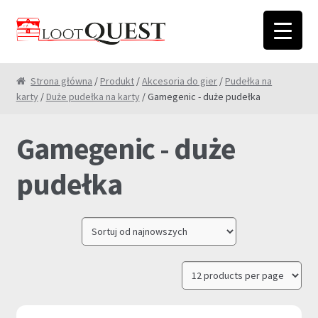
Przejdź
Przejdź
do
do
nawigacji
treści
Strona główna
/
Produkt
/
Akcesoria do gier
/
Pudełka na
karty
/
Duże pudełka na karty
/ Gamegenic - duże pudełka
Gamegenic - duże
pudełka