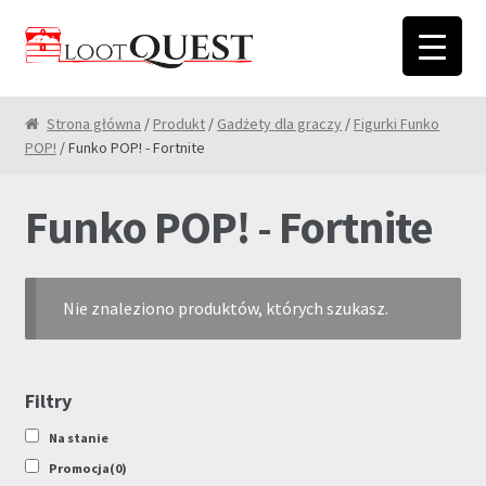
Przejdź
Przejdź
do
do
nawigacji
treści
Strona główna
/
Produkt
/
Gadżety dla graczy
/
Figurki Funko
POP!
/ Funko POP! - Fortnite
Funko POP! - Fortnite
Nie znaleziono produktów, których szukasz.
Filtry
Na stanie
Promocja
(0)