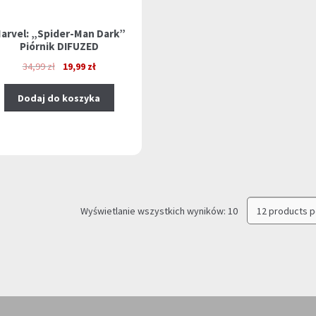
arvel: „Spider-Man Dark”
Piórnik DIFUZED
Pierwotna
Aktualna
34,99
zł
19,99
zł
cena
cena
wynosiła:
wynosi:
Dodaj do koszyka
34,99 zł.
19,99 zł.
Posortowane
Wyświetlanie wszystkich wyników: 10
według
najnowszych