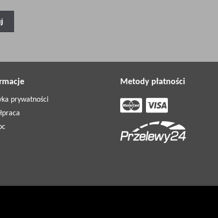
ormacje
Metody płatności
tyka prywatności
łpraca
oc