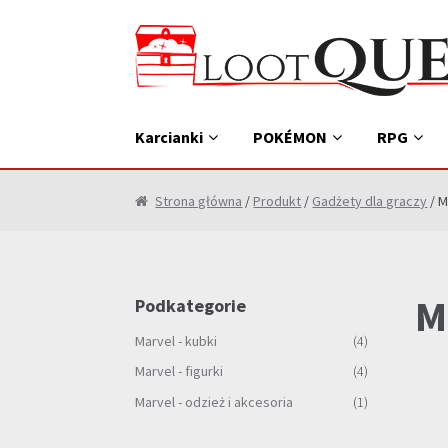
Przejdź
Przejdź
do
do
nawigacji
treści
Karcianki
POKÉMON
RPG
Strona główna
/
Produkt
/
Gadżety dla graczy
/ M
M
Podkategorie
Marvel - kubki
(4)
Marvel - figurki
(4)
Marvel - odzież i akcesoria
(1)