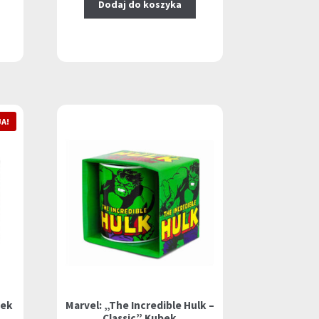
Dodaj do koszyka
A!
bek
Marvel: „The Incredible Hulk –
Classic” Kubek