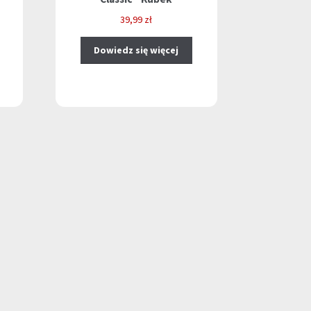
lna
39,99
zł
i:
Dowiedz się więcej
 zł.