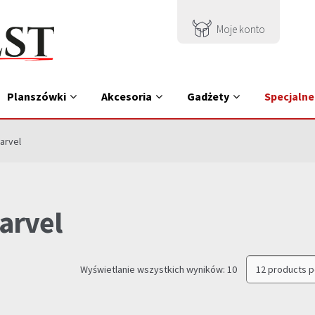
Moje konto
Planszówki
Akcesoria
Gadżety
Specjalne
arvel
arvel
Posortowane
Wyświetlanie wszystkich wyników: 10
według
najnowszych