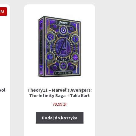
A!
ool
Theory11 – Marvel’s Avengers:
The Infinity Saga – Talia Kart
lna
79,99
zł
i:
Dodaj do koszyka
 zł.