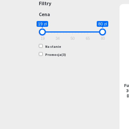
Filtry
Cena
19 zł
80 zł
19
34
50
65
80
Na stanie
Promocja
(3)
Fu
3
D