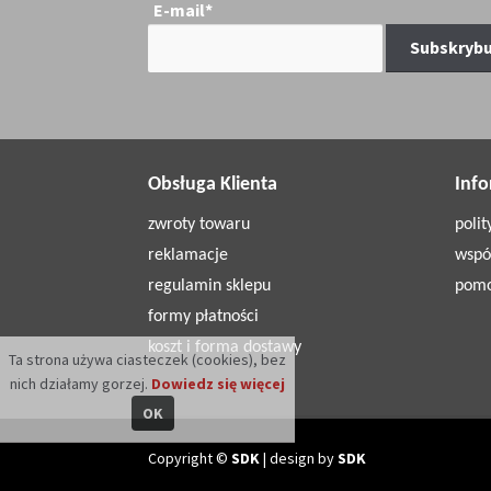
E-mail*
Obsługa Klienta
Inf
zwroty towaru
poli
reklamacje
wspó
regulamin sklepu
pom
formy płatności
koszt i forma dostawy
Ta strona używa ciasteczek (cookies), bez
nich działamy gorzej.
Dowiedz się więcej
OK
Copyright ©
SDK
| design by
SDK