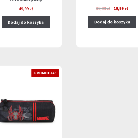
Pierwotna
Aktua
39,99
zł
19,99
zł
49,99
zł
cena
cena
wynosiła:
wynos
Dodaj do koszyka
Dodaj do koszyka
39,99 zł.
19,99
PROMOCJA!