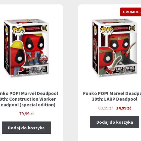
PROMOCJ
nko POP! Marvel Deadpool
Funko POP! Marvel Deadp
0th: Construction Worker
30th: LARP Deadpool
eadpool (special edition)
Pierwotna
Aktua
69,99
zł
34,99
zł
79,99
zł
cena
cena
wynosiła:
wynos
Dodaj do koszyka
Dodaj do koszyka
69,99 zł.
34,99