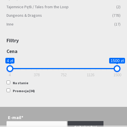
Tajemnice Pętli / Tales from the Loop
(2)
Dungeons & Dragons
(778)
Inne
(17)
Filtry
Cena
4 zł
1500 zł
4
378
752
1126
1500
Na stanie
Promocja
(34)
E-mail*