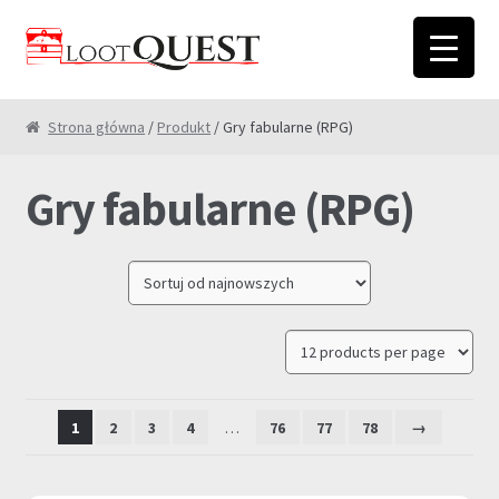
Przejdź
Przejdź
do
do
nawigacji
treści
Strona główna
/
Produkt
/ Gry fabularne (RPG)
Gry fabularne (RPG)
1
2
3
4
…
76
77
78
→