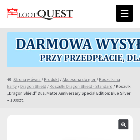
Przejdź
Przejdź
do
do
nawigacji
treści
Strona główna
/
Produkt
/
Akcesoria do gier
/
Koszulki na
karty
/
Dragon Shield
/
Koszulki Dragon Shield - Standard
/ Koszulki
„Dragon Shield” Dual Matte Anniversary Special Edition: Blue Silver
– 100szt.