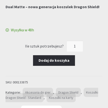
Dual Matte – nowa generacja koszulek Dragon Shield!
Wysyłka w 48h
ilość
Koszulki
"Dragon
Dodaj do koszyka
Shield"
Dual
Matte
Anniversary
SKU:
000133875
Special
Edition:
Kategorie:
Akcesoria do gier
,
Dragon Shield
,
Koszulki
Blue
Dragon Shield - Standard
,
Koszulki na karty
Silver