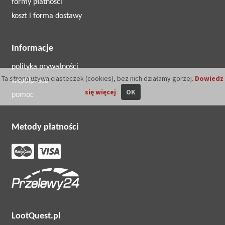
formy płatności
koszt i forma dostawy
Informacje
polityka prywatności
Ta strona używa ciasteczek (cookies), bez nich działamy gorzej.
Dowiedz
współpraca
się więcej
OK
pomoc
Metody płatności
LootQuest.pl