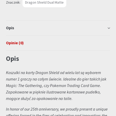
-
Znacznik:
Dragon Shield Dual Matte
100szt.
Opis
Opinie (0)
Opis
Koszulki na karty Dragon Shield od wielu lat są wyborem
numer 1 graczy na całym świecie. Idealne do gier takich jak
Magic: The Gathering, czy Pokemon Trading Card Game.
Zapakowane w pięknie ilustrowane kartonowe pudełko,
mogące służyć za opakowanie na talie.
In honor of our 25th anniversary, we proudly present a unique
offering forged in the fires of celebration and innovation: the