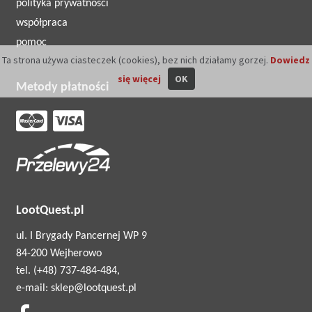
polityka prywatności
współpraca
pomoc
Ta strona używa ciasteczek (cookies), bez nich działamy gorzej.
Dowiedz
się więcej
OK
Metody płatności
LootQuest.pl
ul. I Brygady Pancernej WP 9
84-200 Wejherowo
tel. (+48) 737-484-484,
e-mail: sklep@lootquest.pl