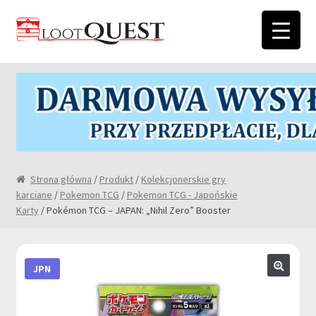
Przejdź
Przejdź
do
do
nawigacji
treści
Strona główna
/
Produkt
/
Kolekcjonerskie gry
karciane
/
Pokemon TCG
/
Pokemon TCG - Japońskie
Karty
/ Pokémon TCG – JAPAN: „Nihil Zero” Booster
JPN