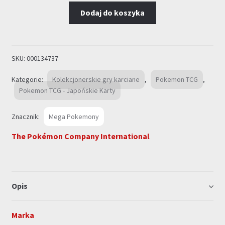
TCG
Dodaj do koszyka
-
JAPAN:
"Nihil
Zero"
SKU:
000134737
Booster
Kategorie:
Kolekcjonerskie gry karciane
,
Pokemon TCG
,
Pokemon TCG - Japońskie Karty
Znacznik:
Mega Pokemony
The Pokémon Company International
Opis
Marka