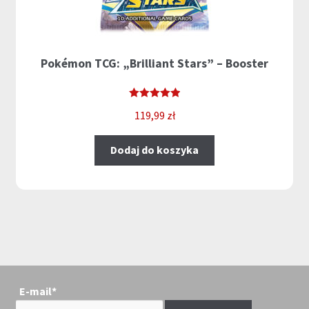
Pokémon TCG: „Brilliant Stars” – Booster
Oceniono
119,99
zł
5.00
na 5
Dodaj do koszyka
E-mail*