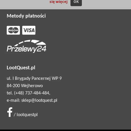
się więcej
OK
Metody płatności
LootQuest.pl
ul. I Brygady Pancernej WP 9
84-200 Wejherowo
tel. (+48) 737-484-484,
e-mail: sklep@lootquest.pl
/ lootquestpl