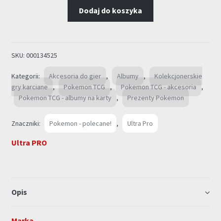
TCG:
Dodaj do koszyka
Premium
Snap
Binder
-
SKU:
000134525
Red
Kategorii:
Akcesoria do gier
,
Albumy
,
Kolekcjonerskie
gry karciane
,
Pokemon TCG
,
Pokemon TCG - akcesoria
,
Pokemon TCG - albumy na karty
,
Prezenty Pokemon
Znaczniki:
Pokemon - polecane!
,
Ultra Pro
Ultra PRO
Opis
Marka