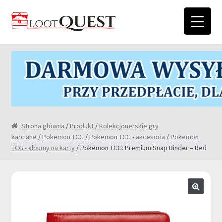
Przejdź
Przejdź
do
do
nawigacji
treści
Strona główna
/
Produkt
/
Kolekcjonerskie gry
karciane
/
Pokemon TCG
/
Pokemon TCG - akcesoria
/
Pokemon
TCG - albumy na karty
/ Pokémon TCG: Premium Snap Binder – Red